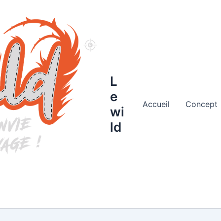
L
e
Accueil
Concept
wi
ld